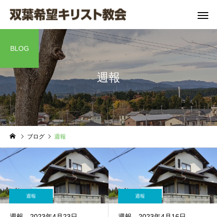
BLOG
週報
主日礼拝
大切なあなたに伝え
聖書の窓
ブログ
週報
たい 本当の愛のエ
聖 書 の 窓
聖 書 の 窓
ピソード
No12
No13
週報
週報
週報 2023年4月23日
週報 2023年4月16日