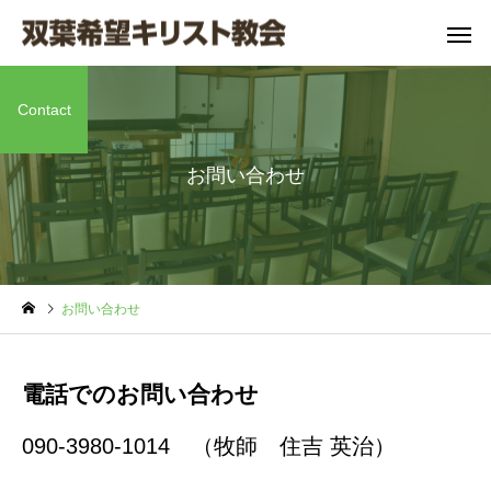
Contact
お問い合わせ
主日礼拝
大切なあなたに伝え
聖書の窓
お問い合わせ
たい 本当の愛のエ
聖 書 の 窓
聖 書 の 窓
ピソード
No12
電話でのお問い合わせ
No13
090-3980-1014 （牧師 住吉 英治）